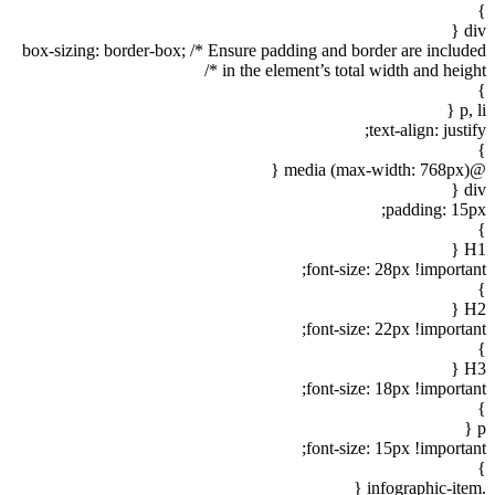
}
div {
box-sizing: border-box; /* Ensure padding and border are included
in the element’s total width and height */
}
p, li {
text-align: justify;
}
@media (max-width: 768px) {
div {
padding: 15px;
}
H1 {
font-size: 28px !important;
}
H2 {
font-size: 22px !important;
}
H3 {
font-size: 18px !important;
}
p {
font-size: 15px !important;
}
.infographic-item {