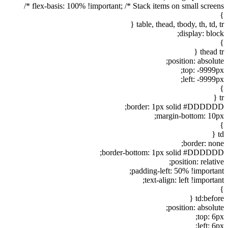
flex-basis: 100% !important; /* Stack items on small screens */
}
table, thead, tbody, th, td, tr {
display: block;
}
thead tr {
position: absolute;
top: -9999px;
left: -9999px;
}
tr {
border: 1px solid #DDDDDD;
margin-bottom: 10px;
}
td {
border: none;
border-bottom: 1px solid #DDDDDD;
position: relative;
padding-left: 50% !important;
text-align: left !important;
}
td:before {
position: absolute;
top: 6px;
left: 6px;