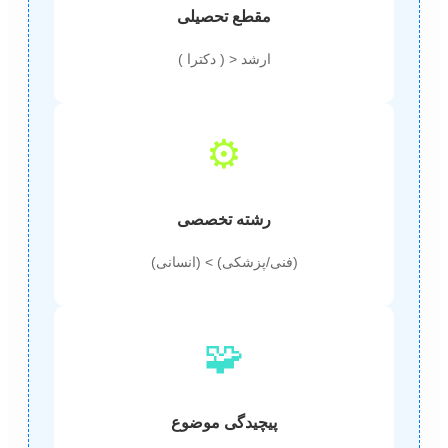
مقطع تحصیلی
ارشد < ( دکترا )
⚙️
رشته تخصصی
(فنی/پزشکی) > (انسانی)
🧩
پیچیدگی موضوع