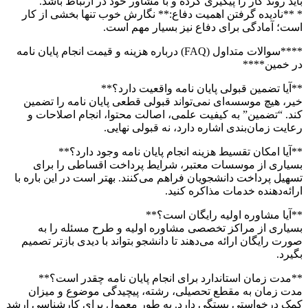
باید روند کار را پیگیری کرده و با مشاور خود در ارتباط باشد.
* **نادیده گرفتن اهمیت دفاع:** نگارش خوب تنها بخشی از کار
است؛ آمادگی برای دفاع نیز بسیار مهم است.
****سوالات متداول (FAQ) درباره هزینه و قیمت انجام پایان نامه
در خمین****
**آیا تضمین قبولی پایان نامه واقعیت دارد؟**
خیر، هیچ موسسه‌ای نمی‌تواند قبولی قطعی پایان نامه را تضمین
کند. “تضمین” به کیفیت علمی، اصالت محتوا، انجام اصلاحات و
رعایت زمان‌بندی اشاره دارد، نه قبولی نهایی.
**آیا امکان تقسیط هزینه انجام پایان نامه وجود دارد؟**
بسیاری از موسسات معتبر، شرایط پرداخت اقساطی را برای
تسهیل پرداخت دانشجویان فراهم می‌کنند. بهتر است در این باره با
ارائه‌دهنده خدمات مذاکره کنید.
**آیا مشاوره اولیه رایگان است؟**
بسیاری از مراکز تخصصی مشاوره اولیه و طرح مسئله را به
صورت رایگان ارائه می‌دهند تا دانشجو بتواند با دیدی بازتر تصمیم
بگیرد.
**مدت زمان استاندارد برای انجام پایان نامه چقدر است؟**
مدت زمان به مقطع تحصیلی، رشته، پیچیدگی موضوع و میزان
کمک درخواستی بستگی دارد. به طور معمول برای کارشناسی ارشد