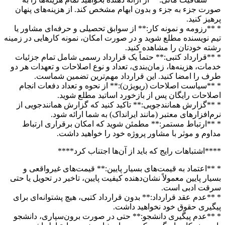
صورت جزء به جزء و بدون ابهام مشخص کند. از هزینه‌های پنهان
پرهیز کنید.
* **رزومه و نمونه کار:** از سوابق تحصیلی و حرفه‌ای مشاور یا
تیم نویسنده مطلع شوید و در صورت امکان، نمونه کارهایی در زمینه
رشته خودتان را مشاهده کنید.
* **قرارداد کتبی:** حتماً یک قرارداد رسمی شامل تمام جزئیات
خدمات، هزینه‌ها، زمان‌بندی، تعداد و نوع اصلاحات و تعهدات هر دو
طرف را امضا کنید. این قرارداد مهم‌ترین تضمین شماست.
* **سیاست اصلاحات (ریویژن):** از نحوه و تعداد دفعات انجام
اصلاحات رایگان پس از بازخورد اساتید مطلع شوید.
* **گزارش همانندجویی:** تاکید کنید که گزارش همانندجویی از
نرم‌افزارهای معتبر (مانند ایرانداک) به شما ارائه شود.
* **ارتباط مستمر:** مطمئن شوید که امکان برقراری ارتباط
مداوم و موثر با مشاور پروژه خود را خواهید داشت.
****اشتباهات رایج که باید از آن‌ها اجتناب کرد****
* **اعتماد به قیمت‌های بسیار پایین:** قیمت‌های غیرواقعی و
بسیار پایین معمولاً نشان‌دهنده کیفیت پایین، تاخیر در تحویل یا حتی
سرقت ادبی است.
* **عدم عقد قرارداد:** بدون قرارداد کتبی، هیچ پشتوانه‌ای برای
پیگیری حقوق خود نخواهید داشت.
* **عدم پیگیری دانشجو:** حتی در صورت برون‌سپاری، دانشجو