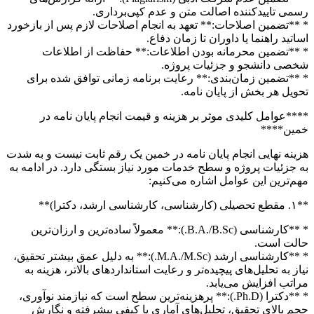
رسمی تاییدکننده اصالت متن و عدم کپی‌برداری.
* **تضمین اصلاحات:** تعهد به انجام اصلاحات لازم پس از بازخورد
اساتید راهنما یا داوران تا زمان دفاع.
* **تضمین محرمانه بودن اطلاعات:** حفاظت از اطلاعات
شخصی دانشجو و جزئیات پروژه.
* **تضمین زمان‌بندی:** رعایت برنامه زمانی توافق شده برای
تحویل هر بخش از پایان نامه.
****عوامل کلیدی موثر بر هزینه و قیمت انجام پایان نامه در
خمین****
هزینه نهایی انجام پایان نامه در خمین یک رقم ثابت نیست و به شدت
به جزئیات پروژه و سطح خدمات مورد نیاز بستگی دارد. در ادامه به
مهم‌ترین این عوامل اشاره می‌کنیم:
**۱. مقطع تحصیلی (کارشناسی، کارشناسی ارشد، دکترا)**
* **کارشناسی (B.A./B.Sc.):** معمولاً ساده‌ترین و ارزان‌ترین
حالت است.
* **کارشناسی ارشد (M.A./M.Sc.):** به دلیل عمق بیشتر تحقیق،
نیاز به تحلیل‌های پیچیده‌تر و رعایت استانداردهای بالاتر، هزینه به
مراتب افزایش می‌یابد.
* **دکترا (Ph.D.):** پرهزینه‌ترین سطح است که نیازمند نوآوری،
حجم بالای تحقیق، تحلیل‌های آماری یا کیفی پیشرفته و نگارش