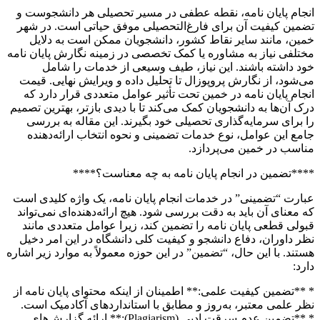
انجام پایان نامه، نقطه عطفی در مسیر تحصیلی هر دانشجوست و
تضمین کیفیت آن برای فارغ‌التحصیلی موفق حیاتی است. در شهر
خمین، مانند سایر نقاط کشور، دانشجویان ممکن است به دلایل
مختلفی نیاز به مشاوره یا کمک تخصصی در زمینه نگارش پایان نامه
خود داشته باشند. این نیاز، طیف وسیعی از خدمات را شامل
می‌شود، از نگارش پروپوزال تا تحلیل داده و ویرایش نهایی. قیمت
انجام پایان نامه در خمین تحت تأثیر عوامل متعددی قرار دارد که
درک آن‌ها به دانشجویان کمک می‌کند تا با دیدی بازتر، بهترین تصمیم
را برای سرمایه‌گذاری تحصیلی خود بگیرند. این مقاله به بررسی
جامع این عوامل، نوع خدمات تضمینی و نحوه انتخاب ارائه‌دهنده
مناسب در خمین می‌پردازد.
****تضمین در انجام پایان نامه به چه معناست؟****
عبارت “تضمینی” در خدمات انجام پایان نامه، یک واژه کلیدی است
که معنای آن باید به دقت بررسی شود. هیچ ارائه‌دهنده‌ای نمی‌تواند
قبولی قطعی پایان نامه را تضمین کند، زیرا عوامل متعددی مانند
نظر داوران، دفاع دانشجو و کیفیت کلی دانشگاه در این امر دخیل
هستند. با این حال، “تضمین” در این حوزه معمولاً به موارد زیر اشاره
دارد:
* **تضمین کیفیت علمی:** اطمینان از اینکه محتوای پایان نامه از
نظر علمی معتبر، به‌روز و مطابق با استانداردهای آکادمیک است.
* **تضمین عدم سرقت ادبی (Plagiarism):** ارائه گزارش‌های