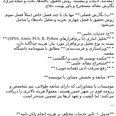
(مقدمه، ادبیات و پیشینه، روش تحقیق، یافته‌ها، بحث و نتیجه‌گیری)،
نگارش مقاله مستخرج و پاور پوینت دفاع.
**ب) نگارش فصلی:** تنها یک یا چند فصل خاص (مثلاً فصل سوم:
روش تحقیق یا فصل چهارم: تجزیه و تحلیل داده‌ها) را شامل
می‌شود.
**ج) خدمات جانبی:**
* **تحلیل آماری (با نرم‌افزارهای SPSS, Amos, PLS, R, Python):**
بسته به نوع تحلیل و نرم‌افزار مورد نیاز، هزینه جداگانه دارد.
* **ویراستاری و فرمت‌بندی:** مطابق با شیوه‌نامه دانشگاه
مقصد.
* **چکیده نویسی فارسی و انگلیسی:**
* **استخراج مقاله علمی:**
* **رفع سرقت ادبی (همانندجویی):**
**۷. سابقه و تخصص مشاور یا موسسه**
موسسات یا مشاورانی که دارای سابقه طولانی، تیم متخصص و
رزومه قوی در شهر خمین هستند، معمولاً هزینه بالاتری را دریافت
می‌کنند؛ اما کیفیت و تعهد آن‌ها نیز تضمین شده‌تر است.
—
**جدول ۱: تاثیر خدمات مختلف بر هزینه انجام پایان نامه**