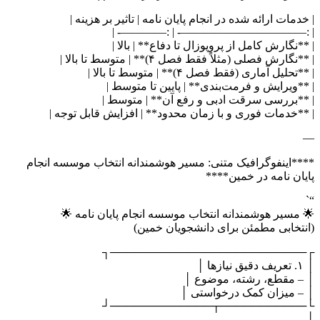
| خدمات ارائه شده در انجام پایان نامه | تاثیر بر هزینه |
| :———————————- | :————- |
| **نگارش کامل از پروپوزال تا دفاع** | بالا |
| **نگارش فصلی (مثلاً فقط فصل ۴)** | متوسط تا بالا |
| **تحلیل آماری (فقط فصل ۴)** | متوسط تا بالا |
| **ویرایش و فرمت‌بندی** | پایین تا متوسط |
| **بررسی سرقت ادبی و رفع آن** | متوسط |
| **خدمات فوری و با زمان محدود** | افزایش قابل توجه |
—
****اینفوگرافیک متنی: مسیر هوشمندانه انتخاب موسسه انجام
پایان نامه در خمین****
“`
🌟 مسیر هوشمندانه انتخاب موسسه انجام پایان نامه 🌟
(انتخابی مطمئن برای دانشجویان خمین)
┌─────────────────────────┐
│ ۱. تعریف دقیق نیازها │
│ – مقطع، رشته، موضوع │
│ – میزان کمک درخواستی │
└───────────┬─────────────┘
│