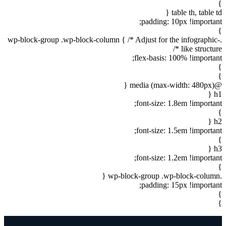
}
table th, table td {
padding: 10px !important;
}
.wp-block-group .wp-block-column { /* Adjust for the infographic-
like structure */
flex-basis: 100% !important;
}
}
@media (max-width: 480px) {
h1 {
font-size: 1.8em !important;
}
h2 {
font-size: 1.5em !important;
}
h3 {
font-size: 1.2em !important;
}
.wp-block-group .wp-block-column {
padding: 15px !important;
}
}