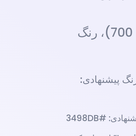
`: سایز فونت بزرگ (مثلاً 36px)، بسیار ضخیم (bold یا 700)، رنگ
توسط رو به بالا (مثلاً 28px)، ضخیم (bold یا 600)، رنگ پیشنهادی:
`: سایز فونت متوسط (مثلاً 22px)، کمی ضخیم‌تر (semibold یا 500)، رنگ پیشنهادی: #3498DB