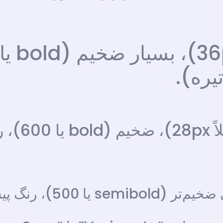
`: سایز فونت م