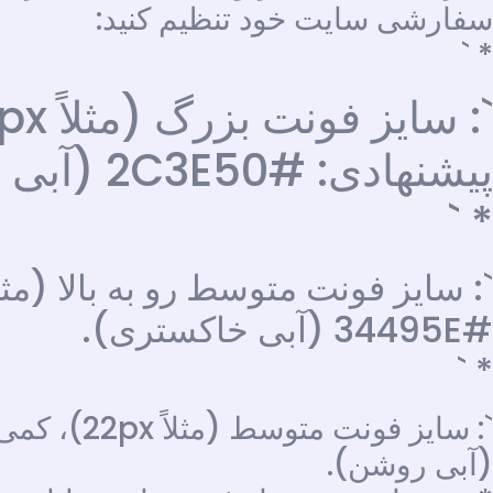
سفارشی سایت خود تنظیم کنید:
* `
پیشنهادی: #2C3E50 (آبی تیره).
* `
#34495E (آبی خاکستری).
* `
(آبی روشن).