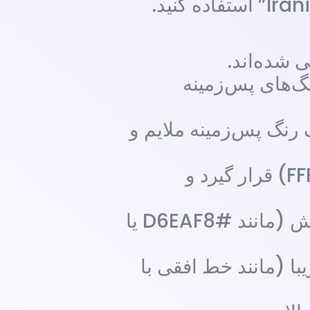
 شده‌اند.
گ‌های پس‌زمینه
 رنگ پس‌زمینه ملایم و
* **جدول**: می‌تواند در یک بلوک با پس‌زمینه سفید یا کمی کرم (مانند #FFF8DC) قرار گیرد و
* **بخش “سرمایه‌گذاری برای آینده”**: از یک بلوک با رنگ پس‌زمینه آرامش‌بخش (مانند #D6EAF8 یا
با (مانند خط افقی با