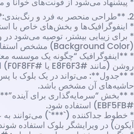
* پیشنهاد می‌شود از فونت‌های خوانا و مدرن مانند “Vazirmatn” یا “an Sans
2. **طراحی منحصر به فرد و رنگ‌بندی:**
* اینفوگرافیک‌ها و بخش‌های خاص با استف
* برای زیبایی بیشتر، توصیه می‌شود در 
(Background Color) مشخص استفاده کنید:
* **اینفوگرافیک “چگونه یک موسسه معتبر
روشن (مانند #E8F6F3 یا #F0F8FF) استفاده کنید تا این بخش متمایز شود.
حاشیه‌های آن مشخص باشد.
#EBF5FB) استفاده شود.
* خطوط جداکننده (`***`) می‌توانند به عن
آیکون) در ویرایشگر بلوک استفاده شوند.