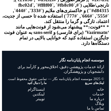
نارنجی/طلایی (`#fbc02d`, `#ff8f00`, `#fb8c00`,
`#d84315`) و خاکستری‌های ملایم (`#333`, `#444`,
`#555`, `#666`, `#777`) استفاده شده تا حسی از جدیت،
اعتماد، تازگی و گرما را منتقل کند.
* **فونت:** پیشنهاد می‌شود از فونت‌هایی مانند
‘Vazirmatn’ (برای فارسی) و sans-serif به عنوان فونت
جایگزین استفاده کنید که خوانایی بالایی در تمام
دستگاه‌ها دارد.
موسسه انجام پایان‌نامه نگار
ارائهٔ خدمات پژوهشی دقیق، اخلاق‌محور و کارآمد برای
دانشجویان و پژوهشگران.
© 2025 موسسه انجام پایان‌نامه نگار — تمامی حقوق محفوظ است.
لینک‌های سریع
ما را دنبال کنید
خانه
اینستاگرام
خدمات
لینکدین
درباره ما
توییتر
وبلاگ
تماس با ما