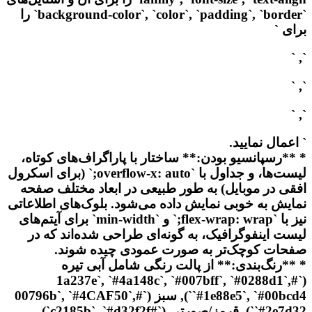
`background-color`, `color`, `padding`, `border` را
برای `
`, `
`, `
`, `
` اعمال نمایید.
* **رسپانسیو بودن:** ساختار با پاراگراف‌های کوتاه،
لیست‌ها، و جداول با `overflow-x: auto;` (برای اسکرول
افقی در موبایل) به طور طبیعی در ابعاد مختلف صفحه
نمایش به خوبی نمایش داده می‌شود. بلوک‌های اطلاعاتی
نیز با `flex-wrap: wrap;` و `min-width` برای آیتم‌های
لیست اینفوگرافیک، به گونه‌ای طراحی شده‌اند که در
صفحات کوچک‌تر به صورت عمودی چیده شوند.
* **رنگ‌بندی:** از پالت رنگی شامل آبی تیره
(`#1a237e`, `#4a148c`, `#007bff`, `#0288d1`,
`#1e88e5`, `#00bcd4`), سبز (`#00796b`, `#4CAF50`,
`#2e7d32`), قرمز/صورتی (`#c2185b`, `#d32f2f`),