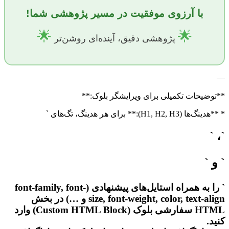
با آرزوی موفقیت در مسیر پژوهشی شما!
🌟
🌟
پژوهشی دقیق، آینده‌ای روشن‌تر
—
**توضیحات تکمیلی برای ویرایشگر بلوک:**
* **هدینگ‌ها (H1, H2, H3):** برای هر هدینگ، تگ‌های `
`، `
` و `
` را به همراه استایل‌های پیشنهادی (font-family, font-
size, font-weight, color, text-align و …) در بخش
HTML سفارشی بلوک (Custom HTML Block) وارد
کنید.