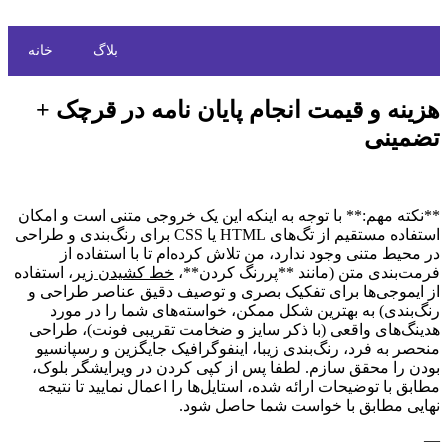
بلاگ
خانه
هزینه و قیمت انجام پایان نامه در قرچک +
تضمینی
**نکته مهم:** با توجه به اینکه این یک خروجی متنی است و امکان
استفاده مستقیم از تگ‌های HTML یا CSS برای رنگ‌بندی و طراحی
در محیط متنی وجود ندارد، من تلاش کرده‌ام تا با استفاده از
فرمت‌بندی متن (مانند **پررنگ کردن**،
خط کشیدن زیر
، استفاده
از ایموجی‌ها برای تفکیک بصری و توصیف دقیق عناصر طراحی و
رنگ‌بندی) به بهترین شکل ممکن، خواسته‌های شما را در مورد
هدینگ‌های واقعی (با ذکر سایز و ضخامت تقریبی فونت)، طراحی
منحصر به فرد، رنگ‌بندی زیبا، اینفوگرافیک جایگزین و رسپانسیو
بودن را محقق سازم. لطفا پس از کپی کردن در ویرایشگر بلوک،
مطابق با توضیحات ارائه شده، استایل‌ها را اعمال نمایید تا نتیجه
نهایی مطابق با خواست شما حاصل شود.
—