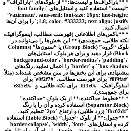
* **پاراگراف‌ها و لیست‌ها:** از بلوک‌های “پاراگراف” و
“لیست” استفاده کنید و استایل‌های `font-family:
‘Vazirmatn’, sans-serif; font-size: 16px; line-height:
1.8; color: #333333; text-align: justify;` را برای آن‌ها
اعمال کنید.
* **باکس‌های اطلاعاتی (فهرست مطالب، اینفوگرافیک،
نکته طلایی، جمع‌بندی):** این بخش‌ها را می‌توانید در
بلوک “گروه” (Group Block) یا “ستون‌ها” (Columns
Block) قرار دهید و برای هر بلوک، استایل‌های
`background-color`، `border-radius`، `padding`،
`box-shadow` و `border` را اعمال نمایید. رنگ‌های
پیشنهادی برای این بخش‌ها در متن مشخص شده‌اند (مثلاً
`#f8f9fa` برای فهرست مطالب، `#e0f2f7` برای
اینفوگرافیک، `#fff3e0` برای نکته طلایی، و `#e8f5e9`
برای جمع‌بندی).
* **خطوط جداکننده:** از یک بلوک “جداکننده”
(Separator Block) استفاده کرده و آن را با رنگ
`#fbc02d` (زرد طلایی) و ارتفاع `2px` تنظیم کنید.
* **جدول:** از بلوک “جدول” (Table Block) استفاده
کرده و استایل‌های `border-collapse`, `width`, `font-
family`, `font-size`, `text-align` را برای آن و استایل‌های