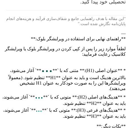
تحصیلی خود پیدا کنید.
“این مقاله با هدف راهنمایی جامع و شفاف‌سازی فرآیند و هزینه‌های انجام
پایان‌نامه نگارش شده است.”
—
**راهنمای نهایی برای استفاده در ویرایشگر بلوک:**
لطفاً موارد زیر را پس از کپی کردن در ویرایشگر بلوک یا ویرایشگر
کلاسیک رعایت فرمایید:
…
* **عنوان اصلی (H1):** متنی که با `**
**` آغاز می‌شود،
بالاترین هدینگ است و باید به عنوان **H1** تنظیم شود. (معمولاً
ویرایشگرها این را به صورت خودکار به عنوان H1 تشخیص
می‌دهند).
…
* **هدینگ‌های اصلی (H2):** متونی که با `**
**` آغاز می‌شوند،
باید به عنوان **H2** تنظیم شوند.
…
* **هدینگ‌های فرعی (H3):** متونی که با `**
**` آغاز می‌شوند،
باید به عنوان **H3** تنظیم شوند.
**نکات دیگر:**