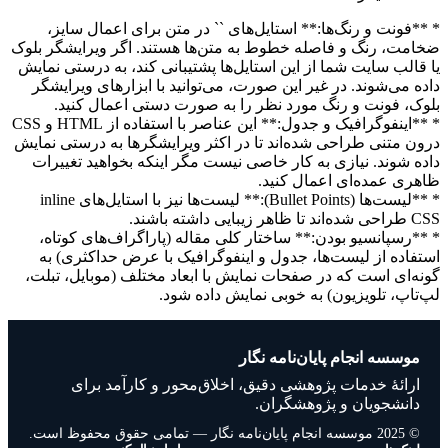
* **فونت و رنگ‌ها:** استایل‌های `
` در متن برای اعمال سایز،
ضخامت، رنگ و فاصله خطوط به متن‌ها هستند. اگر ویرایشگر بلوک
یا قالب سایت شما از این استایل‌ها پشتیبانی کند، به درستی نمایش
داده می‌شوند. در غیر این صورت، می‌توانید با ابزارهای ویرایشگر
بلوک، فونت و رنگ مورد نظر را به صورت دستی اعمال کنید.
* **اینفوگرافیک و جدول:** این عناصر با استفاده از HTML و CSS
درون متنی طراحی شده‌اند تا در اکثر ویرایشگرها به درستی نمایش
داده شوند. نیازی به کار خاصی نیست مگر اینکه بخواهید تغییرات
ظاهری عمده‌ای اعمال کنید.
* **لیست‌ها (Bullet Points):** لیست‌ها نیز با استایل‌های inline
CSS طراحی شده‌اند تا ظاهر زیبایی داشته باشند.
* **رسپانسیو بودن:** ساختار کلی مقاله (پاراگراف‌های کوتاه،
استفاده از لیست‌ها، جدول و اینفوگرافیک با عرض حداکثری) به
گونه‌ای است که در صفحات نمایش با ابعاد مختلف (موبایل، تبلت،
لپ‌تاپ، تلویزیون) به خوبی نمایش داده شود.
موسسه انجام پایان‌نامه نگار
ارائهٔ خدمات پژوهشی دقیق، اخلاق‌محور و کارآمد برای
دانشجویان و پژوهشگران.
© 2025 موسسه انجام پایان‌نامه نگار — تمامی حقوق محفوظ است.