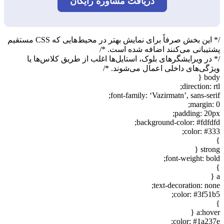
دریافت مشاوره رایگان
/* این بخش صرفاً برای نمایش بهتر در محیط‌هایی که CSS مستقیم
پشتیبانی می‌کنند اضافه شده است. */
/* در ویرایشگرهای بلوک، استایل‌ها اغلب از طریق کلاس‌ها یا
ویژگی‌های داخلی اعمال می‌شوند. */
body {
direction: rtl;
font-family: ‘Vazirmatn’, sans-serif;
margin: 0;
padding: 20px;
background-color: #fdfdfd;
color: #333;
}
strong {
font-weight: bold;
}
a {
text-decoration: none;
color: #3f51b5;
}
a:hover {
color: #1a237e;