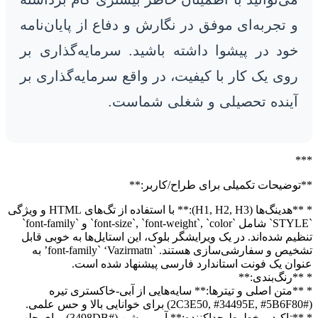
و تجربه‌ای موفق در نگارش و دفاع از پایان‌نامه
خود در پیشوا داشته باشید. سرمایه‌گذاری بر
روی یک کار با کیفیت، در واقع سرمایه‌گذاری بر
آینده تحصیلی و شغلی شماست.
***
**توضیحات تکمیلی برای طراح/کاربر:**
* **هدینگ‌ها (H1, H2, H3):** با استفاده از تگ‌های HTML و ویژگی
`STYLE` شامل `font-size`, `font-weight`, `color` و `font-family`
تنظیم شده‌اند. در یک ویرایشگر بلوک، این استایل‌ها به خوبی قابل
تشخیص و سفارشی‌سازی هستند. `font-family` ‘Vazirmatn’ به
عنوان یک فونت استاندارد فارسی پیشنهاد شده است.
* **رنگ‌بندی:**
* **متن اصلی و تیترها:** سایه‌هایی از آبی-خاکستری تیره
(#2C3E50, #34495E, #5B6F80) برای خوانایی بالا و حس علمی.
* **تاکید و خطوط جداکننده:** آبی روشن (#3498DB) برای جلب