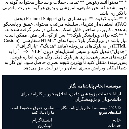
* **محتوا انسان‌نویس:** تمامی جملات و ساختار محتوا به گونه‌ای
تدوین شده که لحن طبیعی، آموزشی و بدون هرگونه عبارت ماشینی
یا تکراری باشد.
* **سئو و کیفیت:** بهینه‌سازی برای Featured Snippet (بخش
FAQ)، استفاده از تیترهای سلسله مراتبی، محتوای عمیق و پاسخگو
به هدف کاربر، و ساختار قابل اسکن، همگی در نظر گرفته شده‌اند.
* **نکته برای ویرایشگر بلوک:** پس از کپی این متن، ممکن است
نیاز باشد در ویرایشگر بلوک، بلوک‌های “HTML سفارشی” (Custom
HTML) را به بلوک‌های مربوطه (مانند “هدینگ”، “پاراگراف”،
“جدول”) تبدیل کنید و سپس استایل‌های درون `STYLE=””` را به
گزینه‌های سفارشی‌سازی هر بلوک (مثل رنگ متن، اندازه فونت،
پس‌زمینه) منتقل کنید تا بهترین نتیجه بصری حاصل شود. این کار به
شما امکان ویرایش بصری آسان‌تر را در آینده نیز می‌دهد.
موسسه انجام پایان‌نامه نگار
ارائهٔ خدمات پژوهشی دقیق، اخلاق‌محور و کارآمد برای
دانشجویان و پژوهشگران.
© 2025 موسسه انجام پایان‌نامه نگار — تمامی حقوق محفوظ است.
لینک‌های سریع
ما را دنبال کنید
خانه
اینستاگرام
خدمات
لینکدین