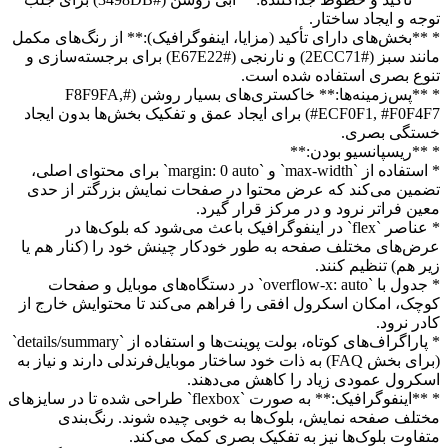
توجه و ایجاد ساختار.
* **بخش‌های دارای تأکید (مزایا، اینفوگرافیک):** از رنگ‌های مکمل
مانند سبز (#2ECC71) و نارنجی (#E67E22) برای برجسته‌سازی و
تنوع بصری استفاده شده است.
* **پس‌زمینه‌ها:** خاکستری‌های بسیار روشن (#F8F9FA,
#ECF0F1, #F0F4F7) برای ایجاد عمق و تفکیک بخش‌ها بدون ایجاد
خستگی بصری.
* **ریسپانسیو بودن:**
* استفاده از `max-width` و `margin: 0 auto` برای محتوای اصلی،
تضمین می‌کند که عرض محتوا در صفحات نمایش بزرگتر از حدی
معین فراتر نرود و در مرکز قرار گیرد.
* عناصر `flex` در اینفوگرافیک باعث می‌شود که بلوک‌ها در
عرض‌های مختلف صفحه به طور خودکار چینش خود را (کنار هم یا
زیر هم) تنظیم کنند.
* جدول با `overflow-x: auto` در دستگاه‌های موبایل و صفحات
کوچک، امکان اسکرول افقی را فراهم می‌کند تا محتوایش خارج از
کادر نرود.
* پاراگراف‌های کوتاه، بولت پوینت‌ها و استفاده از `details/summary`
(برای بخش FAQ) به ذات خود ساختار موبایل‌فرندلی دارند و نیاز به
اسکرول عمودی زیاد را کاهش می‌دهند.
* **اینفوگرافیک:** به صورت `flexbox` طراحی شده تا در سایزهای
مختلف صفحه نمایش، بلوک‌ها به خوبی چیده شوند. رنگ‌بندی
متفاوت بلوک‌ها نیز به تفکیک بصری کمک می‌کند.