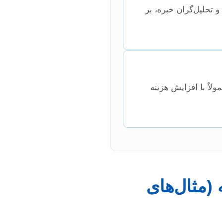
ارگیری نرم‌افزارهای پیچیده آماری (مانند R، Stata) یا مهندسی (مانند MATLAB، Catia) و تحلیل‌گران خبره، بر
لاً با افزایش هزینه
 (مثال‌های